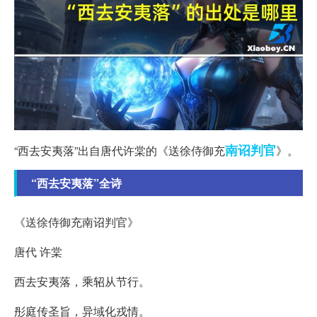
南诏
判官
“西去安夷落”出自唐代许棠的《送徐侍御充
》。
“西去安夷落”全诗
《送徐侍御充南诏判官》
唐代 许棠
西去安夷落，乘轺从节行。
彤庭传圣旨，异域化戎情。