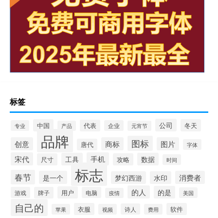
标签
公司
中国
冬天
代表
专业
企业
产品
元宵节
品牌
图标
创意
商标
图片
唐代
字体
宋代
手机
工具
数据
尺寸
攻略
时间
标志
春节
是一个
消费者
梦幻西游
水印
的人
的是
用户
游戏
牌子
电脑
美国
疫情
自己的
衣服
软件
诗人
苹果
视频
费用