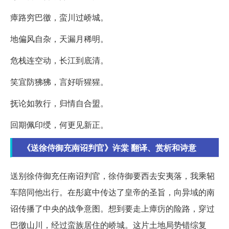
瘴路穷巴徼，蛮川过峤城。
地偏风自杂，天漏月稀明。
危栈连空动，长江到底清。
笑宜防狒狒，言好听猩猩。
抚论如敦行，归情自合盟。
回期佩印绶，何更见新正。
《送徐侍御充南诏判官》许棠 翻译、赏析和诗意
送别徐侍御充任南诏判官，徐侍御要西去安夷落，我乘轺
车陪同他出行。在彤庭中传达了皇帝的圣旨，向异域的南
诏传播了中央的战争意图。想到要走上瘴疠的险路，穿过
巴徼山川，经过蛮族居住的峤城。这片土地局势错综复