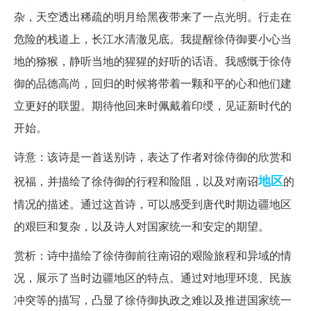
杂，天空透出稀疏的明月给黑夜带来了一点光明。行走在
危险的栈道上，长江水清澈见底。我提醒徐侍御要小心当
地的猕猴，静听当地的猩猩的好听的话语。我感慨于徐侍
御的品德高尚，回归的时候将带着一颗和平的心和他们建
立更好的联盟。期待他回来时佩戴着印绶，见证新时代的
开始。
诗意：该诗是一首送别诗，表达了作者对徐侍御的欣赏和
地区
祝福，并描绘了徐侍御的行程和险阻，以及对南诏
的
情况的描述。通过这首诗，可以感受到唐代时期边疆地区
的艰巨和复杂，以及诗人对国家统一和安定的期望。
赏析：诗中描绘了徐侍御前往南诏的艰险旅程和异域的情
况，展示了当时边疆地区的特点。通过对地理环境、民族
冲突等的描写，凸显了徐侍御执政之难以及推进国家统一