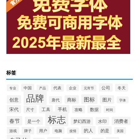
标签
公司
中国
冬天
代表
专业
企业
产品
元宵节
品牌
图标
创意
商标
图片
唐代
字体
宋代
手机
工具
数据
尺寸
攻略
时间
标志
春节
是一个
消费者
梦幻西游
水印
的人
的是
用户
游戏
牌子
电脑
美国
疫情