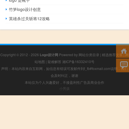
竹笋logo设计创意
英雄杀过关斩将12攻略
Copyright © 2012 - 2026
Logo设计网
Powered by
网站分类目录
|
精选推荐文章
|
网
站地图
|
疑难解答
湘ICP备16332410号
声明：本站内容来自互联网，如信息有错误可发邮件到f_fb#foxmail.com说明，我们
会及时纠正，谢谢
本站仅为个人兴趣爱好，不接盈利性广告及商业合作
小男孩