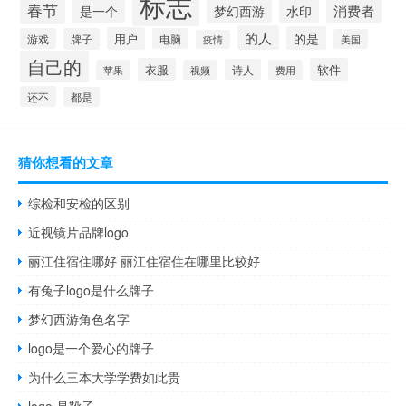
标志
春节
是一个
消费者
梦幻西游
水印
的人
的是
用户
游戏
牌子
电脑
美国
疫情
自己的
衣服
软件
诗人
苹果
视频
费用
还不
都是
猜你想看的文章
综检和安检的区别
近视镜片品牌logo
丽江住宿住哪好 丽江住宿住在哪里比较好
有兔子logo是什么牌子
梦幻西游角色名字
logo是一个爱心的牌子
为什么三本大学学费如此贵
logo 是靴子