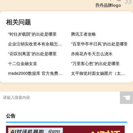
乔丹品牌logo
相关问题
“时往岁载阴”的出处是哪里
腾讯王者攻略
企业注销实收资本有余额怎么处理
“百里华亭半日风”的出处是哪里
“讵叹别离遥”的出处是哪里
赤南花卉冬天怎么浇水
十二位金融女皇
“万里客心愁”的出处是哪里
msde2000数据库 官方免费版（msde2000数据库 官方免费版功能简介）
太平御览封面女娲图片（太平御览 风俗通女娲造人 的古文翻译）
☚
公告