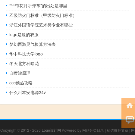
“半帘花月听弹筝”的出处是哪里
乙级防火门标准（甲级防火门标准）
浙江外国语学院艺术类专业有哪些
logo是脸的衣服
梦幻西游灵气换算方法表
华中科技大学logo
冬天北方种啥花
自喷罐原理
ccc预热攻略
什么叫本安电源24v
Copyright © 2012 - 2026
Logo设计网
Powered by
网站分类目录
|
精选推荐文章
|
网