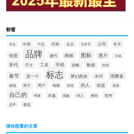
标签
公司
中国
冬天
代表
专业
企业
产品
元宵节
品牌
图标
创意
商标
图片
唐代
字体
宋代
手机
工具
数据
尺寸
攻略
时间
标志
春节
是一个
消费者
梦幻西游
水印
的人
的是
用户
游戏
牌子
电脑
美国
疫情
自己的
衣服
软件
诗人
苹果
视频
费用
还不
都是
猜你想看的文章