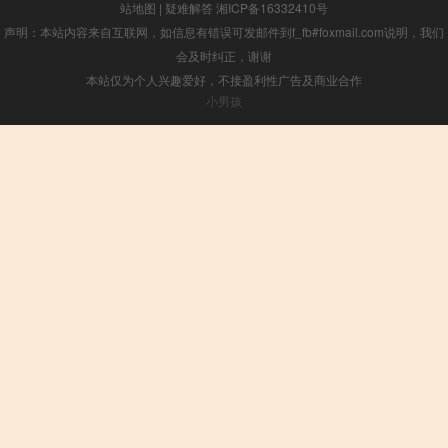
站地图
|
疑难解答
湘ICP备16332410号
声明：本站内容来自互联网，如信息有错误可发邮件到f_fb#foxmail.com说明，我们
会及时纠正，谢谢
本站仅为个人兴趣爱好，不接盈利性广告及商业合作
小男孩