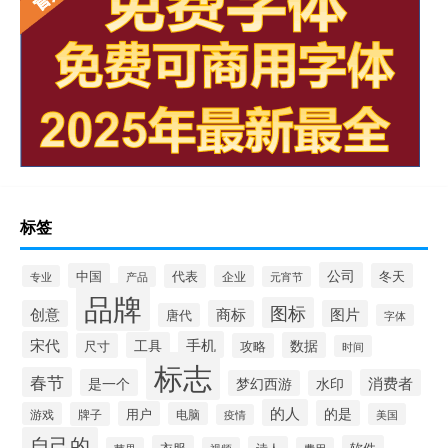
标签
公司
中国
冬天
代表
专业
企业
产品
元宵节
品牌
图标
创意
商标
图片
唐代
字体
宋代
手机
工具
数据
尺寸
攻略
时间
标志
春节
是一个
消费者
梦幻西游
水印
的人
的是
用户
游戏
牌子
电脑
美国
疫情
自己的
衣服
软件
诗人
苹果
视频
费用