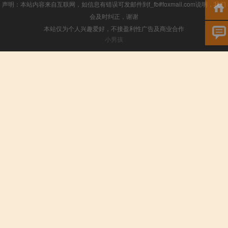
声明：本站内容来自互联网，如信息有错误可发邮件到f_fb#foxmail.com说明，我们
会及时纠正，谢谢
本站仅为个人兴趣爱好，不接盈利性广告及商业合作
小男孩