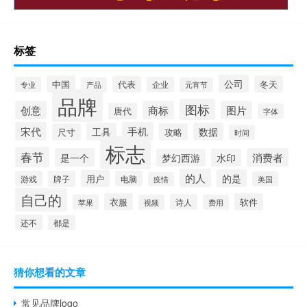
标签
公司
中国
冬天
代表
专业
企业
产品
元宵节
品牌
图标
创意
商标
图片
唐代
字体
宋代
手机
工具
数据
尺寸
攻略
时间
标志
春节
是一个
消费者
梦幻西游
水印
的人
的是
用户
游戏
牌子
电脑
美国
疫情
自己的
衣服
软件
诗人
苹果
视频
费用
还不
都是
猜你想看的文章
常见品牌logo