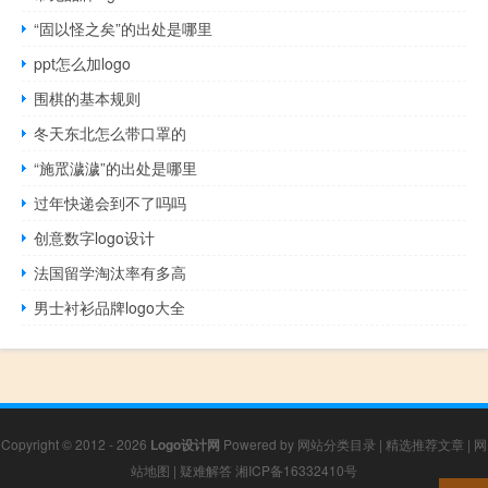
“固以怪之矣”的出处是哪里
ppt怎么加logo
围棋的基本规则
冬天东北怎么带口罩的
“施罛濊濊”的出处是哪里
过年快递会到不了吗吗
创意数字logo设计
法国留学淘汰率有多高
男士衬衫品牌logo大全
Copyright © 2012 - 2026
Logo设计网
Powered by
网站分类目录
|
精选推荐文章
|
网
站地图
|
疑难解答
湘ICP备16332410号