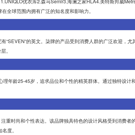
QLO优衣库2.森马Semir3.海澜之家HLA4.美特斯邦威Metrsb
。这些品牌在全球范围内拥有广泛的知名度和影响力。
配有“SEVEN”的英文。柒牌的产品受到消费人群的广泛欢迎，尤
阶层。
集中在心理年龄25-45岁，追求品位和个性的精英群体。通过独特设计
一家英国服装品牌，注重时尚和个性表达。该品牌独具特色的设计风格受到消费
牌知名度。