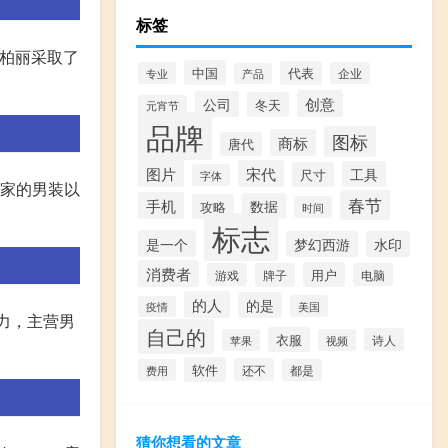
标签
博柏丽采取了
中国
代表
专业
企业
产品
创意
公司
冬天
元宵节
品牌
图标
商标
唐代
图片
宋代
工具
尺寸
字体
蝶家的男装以
春节
手机
数据
攻略
时间
标志
是一个
梦幻西游
水印
消费者
用户
游戏
牌子
电脑
的人
的是
美国
疫情
魅力，主营男
自己的
衣服
诗人
苹果
视频
软件
还不
费用
都是
猜你想看的文章