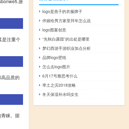
onwe5.唐
logo是燕子的衣服牌子
伴娘给男方家里拜年怎么说
logo图案创意
其是注重个
“先秋白露团”的出处是哪里
梦幻西游手游职业加点分析
品牌logo壁纸
怎么去logo图片
6月17号雅思考什么
和高品质的
率土之滨2018攻略
冬天保湿补水吗女生
者的青睐。据