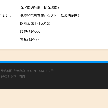
恍恍惚惚的歌（恍恍惚惚）
Downie for Windows V4.2.6 中文免费版（Downie for Windows V4.2.6 中文免费版功能简介）
低烧的范围在在什么之间（低烧的范围）
欧泊莱属于什么档次
腰包品牌logo
常见品牌logo
|
网站地图
|
疑难解答
湘ICP备16332410号
，我们会及时纠正，谢谢