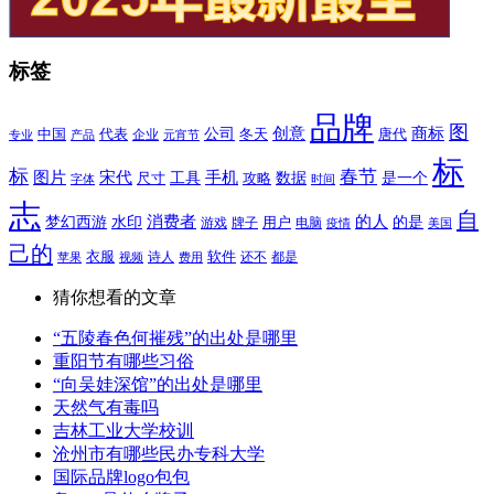
标签
品牌
图
公司
创意
商标
中国
代表
冬天
唐代
专业
产品
企业
元宵节
标
标
春节
图片
宋代
手机
是一个
工具
攻略
数据
尺寸
字体
时间
志
自
水印
消费者
的人
的是
梦幻西游
游戏
牌子
用户
电脑
美国
疫情
己的
衣服
软件
诗人
还不
苹果
视频
费用
都是
猜你想看的文章
“五陵春色何摧残”的出处是哪里
重阳节有哪些习俗
“向吴娃深馆”的出处是哪里
天然气有毒吗
吉林工业大学校训
沧州市有哪些民办专科大学
国际品牌logo包包