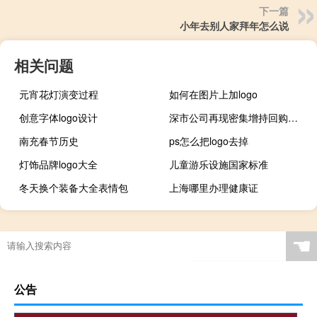
下一篇
小年去别人家拜年怎么说
相关问题
元宵花灯演变过程
如何在图片上加logo
创意字体logo设计
深市公司再现密集增持回购潮 先导智能、中集集团等多家龙头“接力”
南充春节历史
ps怎么把logo去掉
灯饰品牌logo大全
儿童游乐设施国家标准
冬天换个装备大全表情包
上海哪里办理健康证
☚
公告