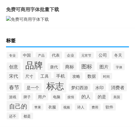
免费可商用字体批量下载
标签
公司
中国
冬天
代表
专业
企业
产品
元宵节
品牌
图标
创意
商标
图片
唐代
字体
宋代
手机
工具
数据
尺寸
攻略
时间
标志
春节
是一个
消费者
梦幻西游
水印
的人
的是
用户
游戏
牌子
电脑
美国
疫情
自己的
衣服
软件
诗人
苹果
视频
费用
还不
都是