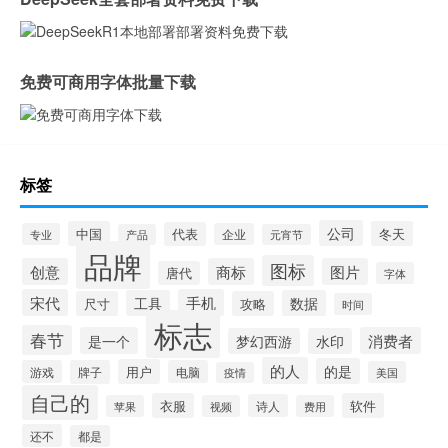
免费可商用字体批量下载
标签
公司
中国
冬天
代表
专业
企业
产品
元宵节
品牌
图标
创意
商标
图片
唐代
字体
宋代
手机
工具
数据
尺寸
攻略
时间
标志
春节
是一个
消费者
梦幻西游
水印
的人
的是
用户
游戏
牌子
电脑
美国
疫情
自己的
衣服
软件
诗人
苹果
视频
费用
还不
都是