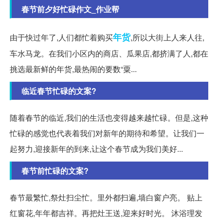
春节前夕好忙碌作文_作业帮
年货
由于快过年了,人们都忙着购买
,所以大街上人来人往,
车水马龙。在我们小区内的商店、瓜果店,都挤满了人,都在
挑选最新鲜的年货,最热闹的要数“粟...
临近春节忙碌的文案?
随着春节的临近,我们的生活也变得越来越忙碌。但是,这种
忙碌的感觉也代表着我们对新年的期待和希望。让我们一
起努力,迎接新年的到来,让这个春节成为我们美好...
春节前忙碌的文案?
春节最繁忙,祭灶扫尘忙。里外都扫遍,墙白窗户亮。 贴上
红窗花,年年都吉祥。再把灶王送,迎来好时光。 沐浴理发