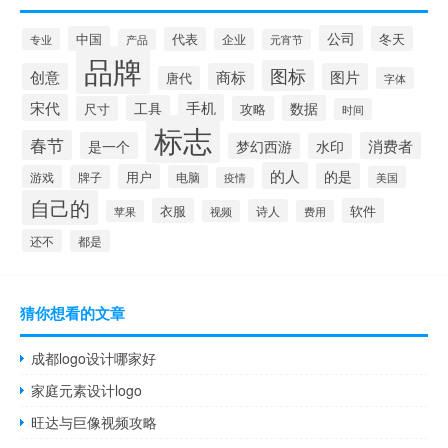
公司
中国
冬天
代表
专业
企业
产品
元宵节
品牌
图标
创意
商标
图片
唐代
字体
宋代
手机
工具
数据
尺寸
攻略
时间
标志
春节
是一个
消费者
梦幻西游
水印
的人
的是
用户
游戏
牌子
电脑
美国
疫情
自己的
衣服
软件
诗人
苹果
视频
费用
还不
都是
猜你想看的文章
成都logo设计哪家好
家庭元素设计logo
旺达与巨像视频攻略