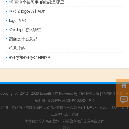
“昨宵争个甚闲事”的出处是哪里
科技节logo设计图片
logo 介绍
公司logo怎么镂空
翻面是什么意思
枪呆攻略
every和everyone的区别
Copyright © 2012 - 2026
Logo设计网
Powered by
网站分类目录
|
精选推荐文章
|
网
站地图
|
疑难解答
湘ICP备16332410号
声明：本站内容来自互联网，如信息有错误可发邮件到f_fb#foxmail.com说明，我们
会及时纠正，谢谢
本站仅为个人兴趣爱好，不接盈利性广告及商业合作
小男孩