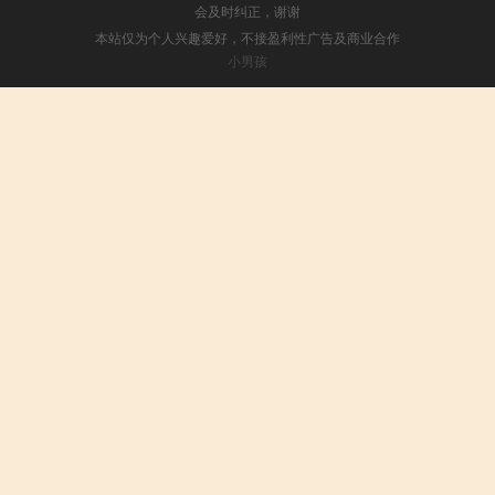
会及时纠正，谢谢
本站仅为个人兴趣爱好，不接盈利性广告及商业合作
小男孩