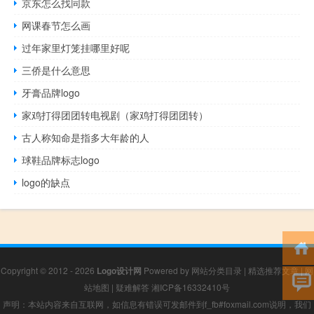
京东怎么找同款
网课春节怎么画
过年家里灯笼挂哪里好呢
三侨是什么意思
牙膏品牌logo
家鸡打得团团转电视剧（家鸡打得团团转）
古人称知命是指多大年龄的人
球鞋品牌标志logo
logo的缺点
Copyright © 2012 - 2026
Logo设计网
Powered by
网站分类目录
|
精选推荐文章
|
网
站地图
|
疑难解答
湘ICP备16332410号
声明：本站内容来自互联网，如信息有错误可发邮件到f_fb#foxmail.com说明，我们