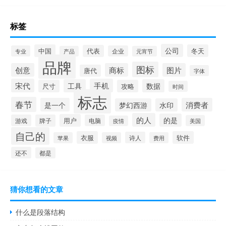
标签
公司
中国
冬天
代表
专业
企业
产品
元宵节
品牌
图标
创意
商标
图片
唐代
字体
宋代
手机
工具
数据
尺寸
攻略
时间
标志
春节
是一个
消费者
梦幻西游
水印
的人
的是
用户
游戏
牌子
电脑
美国
疫情
自己的
衣服
软件
诗人
苹果
视频
费用
还不
都是
猜你想看的文章
什么是段落结构