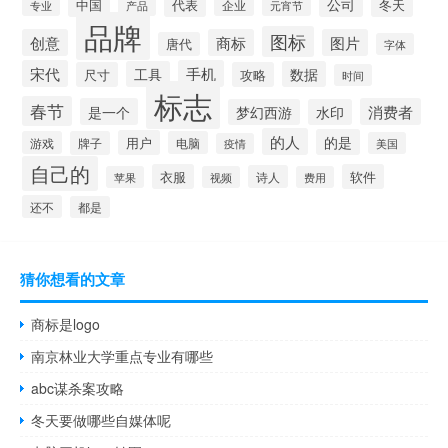
公司
中国
冬天
代表
专业
企业
产品
元宵节
品牌
图标
创意
商标
图片
唐代
字体
宋代
手机
工具
数据
尺寸
攻略
时间
标志
春节
是一个
消费者
梦幻西游
水印
的人
的是
用户
游戏
牌子
电脑
美国
疫情
自己的
衣服
软件
诗人
苹果
视频
费用
还不
都是
猜你想看的文章
商标是logo
南京林业大学重点专业有哪些
abc谋杀案攻略
冬天要做哪些自媒体呢