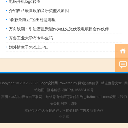
电脑开机logo转圈
介绍自己最喜欢的音乐类型及原因
“肴蔌杂燕豆”的出处是哪里
万向钱潮：引进普星聚能作为优先光伏发电项目合作伙伴
齐鲁工业大学有专科生吗
婚外情生子怎么上户口
Copyright © 2012 - 2026
Logo设计网
Powered by
网站分类目录
|
精选推荐文章
|
网
站地图
|
疑难解答
湘ICP备16332410号
声明：本站内容来自互联网，如信息有错误可发邮件到f_fb#foxmail.com说明，我们
会及时纠正，谢谢
本站仅为个人兴趣爱好，不接盈利性广告及商业合作
小男孩