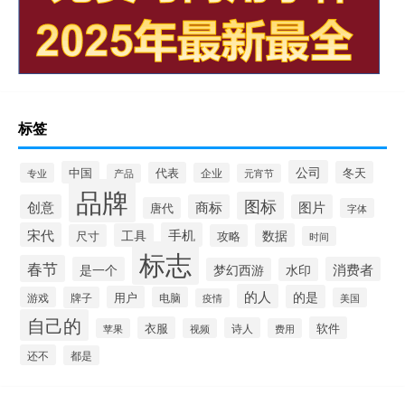
标签
公司
中国
冬天
代表
专业
企业
产品
元宵节
品牌
图标
创意
商标
图片
唐代
字体
宋代
手机
工具
数据
尺寸
攻略
时间
标志
春节
是一个
消费者
梦幻西游
水印
的人
的是
用户
游戏
牌子
电脑
美国
疫情
自己的
衣服
软件
诗人
苹果
视频
费用
还不
都是