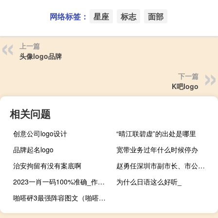
网络标签：
星座
标志
面部
上一篇
头像logo品牌
下一篇
K吧logo
相关问题
创意公司logo设计
“晴江联碧虚”的出处是哪里
品牌起名logo
宽带业务过年什么时候停办
治安拘留有没有案底啊
赵勇任深圳市副市长、市公安局局长
2023一肖一码100%准确_作答解释落实的民间信仰_GM版v34.56.67
为什么日语这么好听_
啪嗒砰3最强阵容图文（啪嗒砰3 召唤）