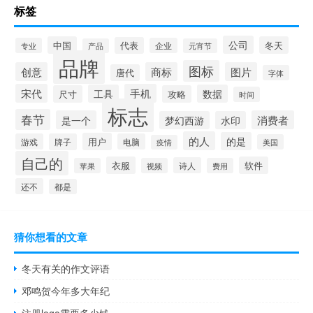
标签
公司
中国
冬天
代表
专业
企业
产品
元宵节
品牌
图标
创意
商标
图片
唐代
字体
宋代
手机
工具
数据
尺寸
攻略
时间
标志
春节
是一个
消费者
梦幻西游
水印
的人
的是
用户
游戏
牌子
电脑
美国
疫情
自己的
衣服
软件
诗人
苹果
视频
费用
还不
都是
猜你想看的文章
冬天有关的作文评语
邓鸣贺今年多大年纪
注册logo需要多少钱