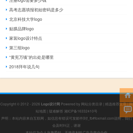
高考志愿填报初始密码是多少
北京科技大学logo
贴膜品牌logo
家装logo设计特点
第三组logo
“黄宪万顷”的出处是哪里
2018拜年说几句
Copyright © 2012 - 2026
Logo设计网
Powered by
网站分类目录
|
精选推荐文章
|
网
站地图
|
疑难解答
湘ICP备16332410号
声明：本站内容来自互联网，如信息有错误可发邮件到f_fb#foxmail.com说明，我们
会及时纠正，谢谢
本站仅为个人兴趣爱好，不接盈利性广告及商业合作