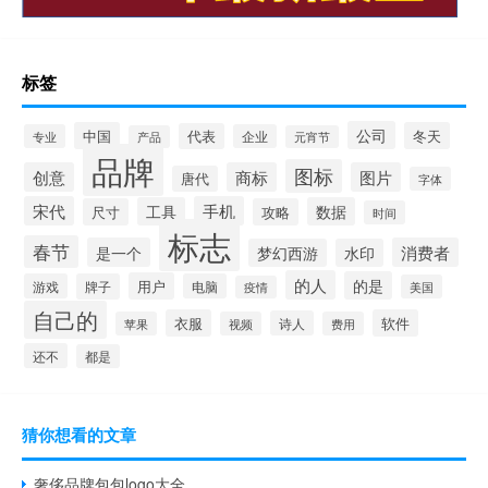
标签
公司
中国
冬天
代表
专业
企业
产品
元宵节
品牌
图标
创意
商标
图片
唐代
字体
宋代
手机
工具
数据
尺寸
攻略
时间
标志
春节
是一个
消费者
梦幻西游
水印
的人
的是
用户
游戏
牌子
电脑
美国
疫情
自己的
衣服
软件
诗人
苹果
视频
费用
还不
都是
猜你想看的文章
奢侈品牌包包logo大全