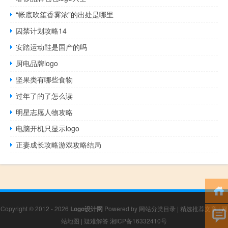
“帐底吹笙香雾浓”的出处是哪里
囚禁计划攻略14
安踏运动鞋是国产的吗
厨电品牌logo
坚果类有哪些食物
过年了的了怎么读
明星志愿人物攻略
电脑开机只显示logo
正妻成长攻略游戏攻略结局
Copyright © 2012 - 2026
Logo设计网
Powered by
网站分类目录
|
精选推荐文章
|
网
站地图
|
疑难解答
湘ICP备16332410号