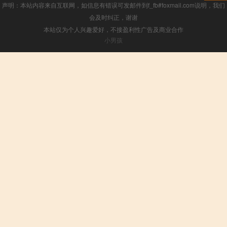
声明：本站内容来自互联网，如信息有错误可发邮件到f_fb#foxmail.com说明，我们
会及时纠正，谢谢
本站仅为个人兴趣爱好，不接盈利性广告及商业合作
小男孩