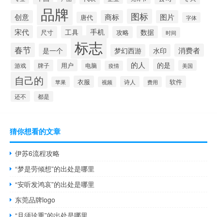
品牌
图标
创意
商标
图片
唐代
字体
宋代
手机
工具
数据
尺寸
攻略
时间
标志
春节
是一个
消费者
梦幻西游
水印
的人
的是
用户
游戏
牌子
电脑
美国
疫情
自己的
衣服
软件
诗人
苹果
视频
费用
还不
都是
猜你想看的文章
伊苏6流程攻略
“梦是劳倾想”的出处是哪里
“安听发鸿哀”的出处是哪里
东莞品牌logo
“且须珍重”的出处是哪里