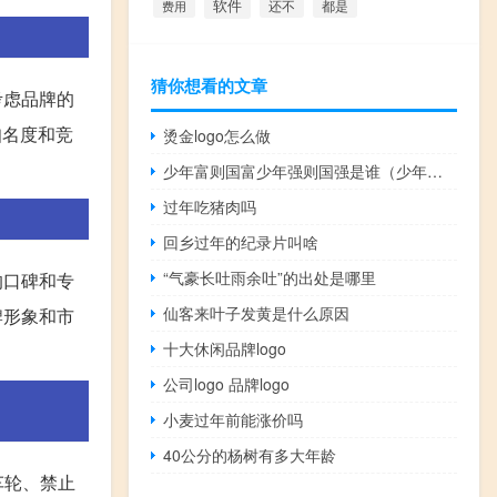
软件
还不
费用
都是
猜你想看的文章
考虑品牌的
知名度和竞
烫金logo怎么做
少年富则国富少年强则国强是谁（少年富则国富 少年强则国强什么意思）
过年吃猪肉吗
回乡过年的纪录片叫啥
“气豪长吐雨余吐”的出处是哪里
的口碑和专
仙客来叶子发黄是什么原因
牌形象和市
十大休闲品牌logo
公司logo 品牌logo
小麦过年前能涨价吗
40公分的杨树有多大年龄
车轮、禁止