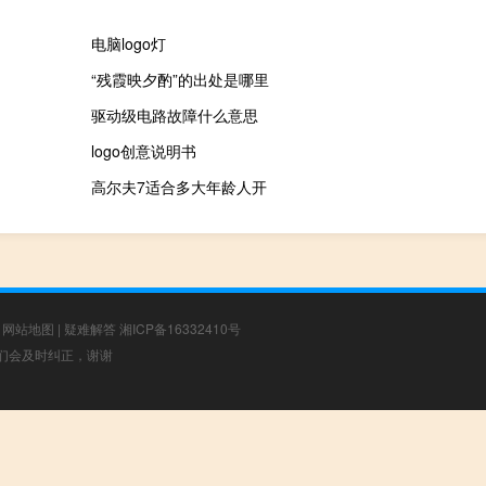
电脑logo灯
“残霞映夕酌”的出处是哪里
驱动级电路故障什么意思
logo创意说明书
高尔夫7适合多大年龄人开
|
网站地图
|
疑难解答
湘ICP备16332410号
，我们会及时纠正，谢谢