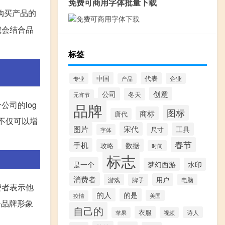
免费可商用字体批量下载
购买产品的
我会结合品
标签
中国
代表
专业
企业
产品
创意
公司
冬天
元宵节
司的log
品牌
图标
商标
唐代
计不仅可以增
图片
宋代
工具
尺寸
字体
春节
手机
数据
攻略
时间
标志
是一个
梦幻西游
水印
消费者
用户
游戏
牌子
电脑
费者表示他
的人
的是
美国
疫情
合品牌形象
自己的
衣服
诗人
苹果
视频