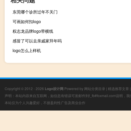
东莞哪个诊所过年不关门
可画如何扣logo
权志龙品牌logo带横线
感冒了可以去亲戚家拜年吗
logo怎么上样机
Copyright © 2012 - 2026
Logo设计网
Powered by
网站分类目录
|
精选推荐文章
声明：本站内容来自互联网，如信息有错误可发邮件到f_fb#foxmail.com说明
本站仅为个人兴趣爱好，不接盈利性广告及商业合作