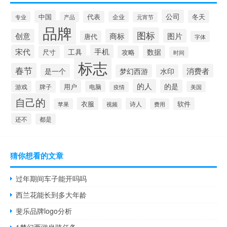
公司
中国
冬天
代表
专业
企业
产品
元宵节
品牌
图标
创意
商标
图片
唐代
字体
宋代
手机
工具
数据
尺寸
攻略
时间
标志
春节
是一个
消费者
梦幻西游
水印
的人
的是
用户
游戏
牌子
电脑
美国
疫情
自己的
衣服
软件
诗人
苹果
视频
费用
还不
都是
猜你想看的文章
过年期间车子能开吗吗
西兰花能长到多大年龄
斐乐品牌logo分析
1梦幻西游坐骑任务