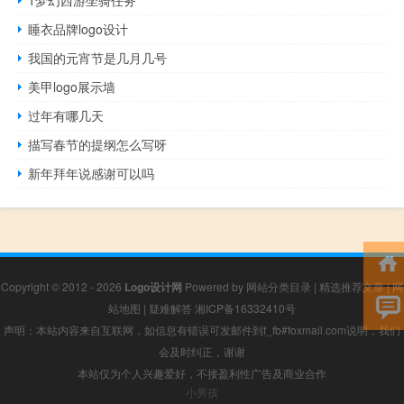
睡衣品牌logo设计
我国的元宵节是几月几号
美甲logo展示墙
过年有哪几天
描写春节的提纲怎么写呀
新年拜年说感谢可以吗
Copyright © 2012 - 2026
Logo设计网
Powered by
网站分类目录
|
精选推荐文章
|
网
站地图
|
疑难解答
湘ICP备16332410号
声明：本站内容来自互联网，如信息有错误可发邮件到f_fb#foxmail.com说明，我们
会及时纠正，谢谢
本站仅为个人兴趣爱好，不接盈利性广告及商业合作
小男孩