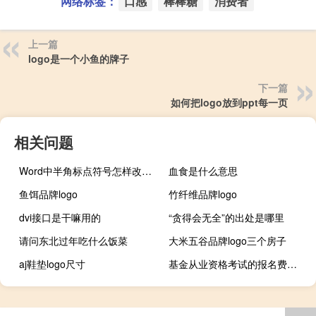
网络标签：
口感
棒棒糖
消费者
上一篇
logo是一个小鱼的牌子
下一篇
如何把logo放到ppt每一页
相关问题
Word中半角标点符号怎样改为全角符号
血食是什么意思
鱼饵品牌logo
竹纤维品牌logo
dvi接口是干嘛用的
“贪得会无全”的出处是哪里
请问东北过年吃什么饭菜
大米五谷品牌logo三个房子
aj鞋垫logo尺寸
基金从业资格考试的报名费用是多少？