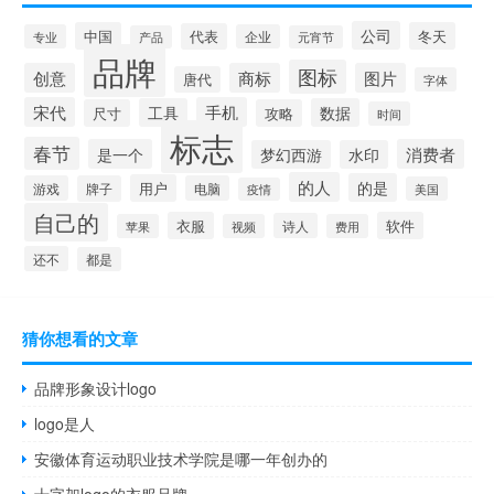
公司
中国
冬天
代表
专业
企业
产品
元宵节
品牌
图标
创意
商标
图片
唐代
字体
宋代
手机
工具
数据
尺寸
攻略
时间
标志
春节
是一个
消费者
梦幻西游
水印
的人
的是
用户
游戏
牌子
电脑
美国
疫情
自己的
衣服
软件
诗人
苹果
视频
费用
还不
都是
猜你想看的文章
品牌形象设计logo
logo是人
安徽体育运动职业技术学院是哪一年创办的
十字架logo的衣服品牌