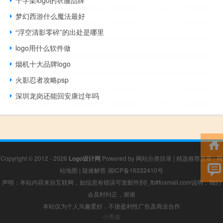
梦幻西游什么魔法最好
“浮空清影零碎”的出处是哪里
logo用什么软件做
烟机十大品牌logo
火影忍者攻略psp
深圳龙岗还能回安康过年吗
Copyright © 2012 - 2026
Logo设计网
Powered by
网站分类目录
|
精选推荐文章
|
网
站地图
|
疑难解答
湘ICP备16332410号
声明：本站内容来自互联网，如信息有错误可发邮件到f_fb#foxmail.com说明，我们
会及时纠正，谢谢
本站仅为个人兴趣爱好，不接盈利性广告及商业合作
小男孩