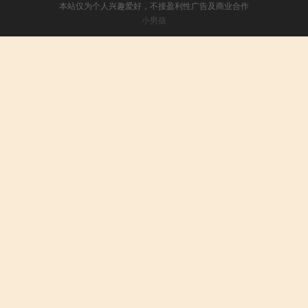
本站仅为个人兴趣爱好，不接盈利性广告及商业合作
小男孩