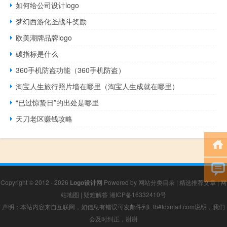
如何给公司设计logo
梦幻西游化圣战斗奖励
欧美潮牌品牌logo
碳指标是什么
360手机防盗功能（360手机防盗）
淘宝人生旅行照片墙在哪里（淘宝人生成就在哪里）
“已过惊蛰日”的出处是哪里
天刀老区赚钱攻略
Copyright © 2012 - 2026
Logo设计网
Powered by
网站分类目录
|
精选推荐文章
|
网
站地图
|
疑难解答
湘ICP备16332410号
声明：本站内容来自互联网，如信息有错误可发邮件到f_fb#foxmail.com说明，我们
会及时纠正，谢谢