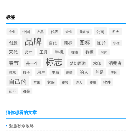
标签
公司
中国
冬天
代表
专业
企业
产品
元宵节
品牌
图标
创意
商标
图片
唐代
字体
宋代
手机
工具
数据
尺寸
攻略
时间
标志
春节
是一个
消费者
梦幻西游
水印
的人
的是
用户
游戏
牌子
电脑
美国
疫情
自己的
衣服
软件
诗人
苹果
视频
费用
还不
都是
猜你想看的文章
魅族秒杀攻略