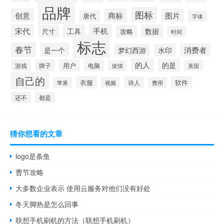
品牌
图标
创意
商标
图片
唐代
字体
宋代
手机
工具
数据
尺寸
攻略
时间
标志
春节
是一个
消费者
梦幻西游
水印
的人
的是
用户
游戏
牌子
电脑
美国
疫情
自己的
衣服
软件
诗人
苹果
视频
费用
还不
都是
猜你想看的文章
logo是条鱼
曹节攻略
大多数企业表示 使用云服务对他们没有好处
冬天脚热是怎么回事
联想手机刷机的方法（联想手机刷机）