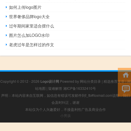
如何上传logo图片
世界奢侈品牌logo大全
过年期间家里适合摆什么
图片怎么加LOGO水印
老虎过年是怎样过的作文
Copyright © 2012 - 2026
Logo设计网
Powered by
网站分类目录
|
精选推荐文章
|
网
站地图
|
疑难解答
湘ICP备16332410号
声明：本站内容来自互联网，如信息有错误可发邮件到f_fb#foxmail.com说明，我们
会及时纠正，谢谢
本站仅为个人兴趣爱好，不接盈利性广告及商业合作
小男孩