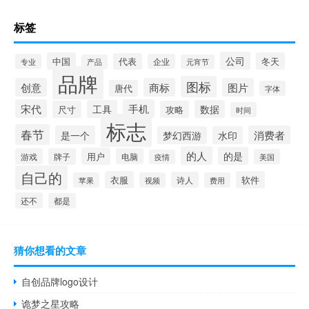
标签
公司
中国
冬天
代表
专业
企业
产品
元宵节
品牌
图标
创意
商标
图片
唐代
字体
宋代
手机
工具
数据
尺寸
攻略
时间
标志
春节
是一个
消费者
梦幻西游
水印
的人
的是
用户
游戏
牌子
电脑
美国
疫情
自己的
衣服
软件
诗人
苹果
视频
费用
还不
都是
猜你想看的文章
自创品牌logo设计
诡梦之星攻略