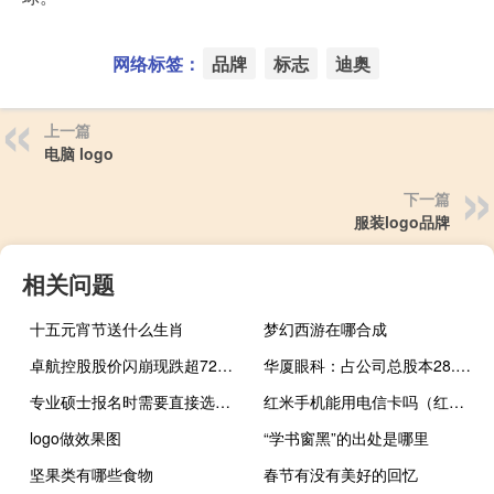
网络标签：
品牌
标志
迪奥
上一篇
电脑 logo
下一篇
服装logo品牌
相关问题
十五元宵节送什么生肖
梦幻西游在哪合成
卓航控股股价闪崩现跌超72%公司与中发合作拟建设生物医药、新材料产业园
华厦眼科：占公司总股本28.43%的限售股将于11月7日解禁上市
专业硕士报名时需要直接选专业吗
红米手机能用电信卡吗（红米手机电信版能电信卡和移动卡同时待机但只选择移动卡上网吗）
logo做效果图
“学书窗黑”的出处是哪里
坚果类有哪些食物
春节有没有美好的回忆