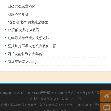
自己怎么设置logo
电脑logo修改
“杳杳暮猿深”的出处是哪里
15岁的女儿怎么教育
过年最简单做馒头视频做法
壁挂炉打不着火怎么办教你一招
西兰花能长到多大年龄
商标英语怎么说logo
Copyright © 2012 - 2026
Logo设计网
Powered by
网站分类目录
|
精选推荐文章
|
网
站地图
|
疑难解答
湘ICP备16332410号
声明：本站内容来自互联网，如信息有错误可发邮件到f_fb#foxmail.com说明，我们
会及时纠正，谢谢