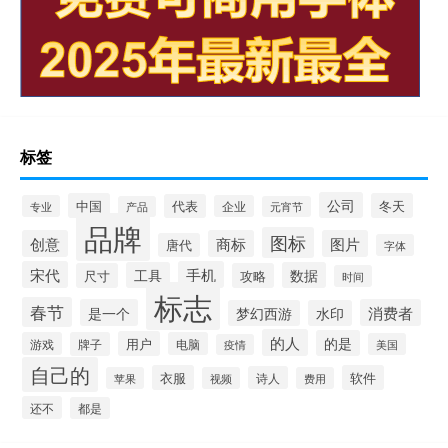
标签
公司
中国
冬天
代表
专业
企业
产品
元宵节
品牌
图标
创意
商标
图片
唐代
字体
宋代
手机
工具
数据
尺寸
攻略
时间
标志
春节
是一个
消费者
梦幻西游
水印
的人
的是
用户
游戏
牌子
电脑
美国
疫情
自己的
衣服
软件
诗人
苹果
视频
费用
还不
都是