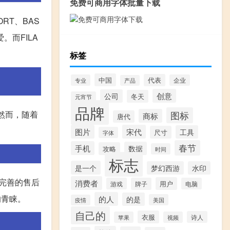
免费可商用字体批量下载
RT、BAS
。而FILA
标签
中国
代表
专业
企业
产品
创意
公司
冬天
元宵节
品牌
。然而，随着
图标
商标
唐代
图片
宋代
工具
尺寸
字体
春节
手机
数据
攻略
时间
标志
是一个
梦幻西游
水印
和完善的售后
消费者
用户
游戏
牌子
电脑
的青睐。
的人
的是
美国
疫情
自己的
衣服
诗人
苹果
视频