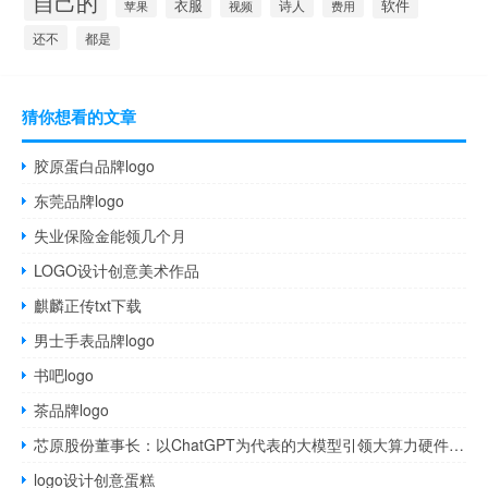
自己的
衣服
软件
诗人
苹果
视频
费用
还不
都是
猜你想看的文章
胶原蛋白品牌logo
东莞品牌logo
失业保险金能领几个月
LOGO设计创意美术作品
麒麟正传txt下载
男士手表品牌logo
书吧logo
茶品牌logo
芯原股份董事长：以ChatGPT为代表的大模型引领大算力硬件的“牛市”最晚在2026年到来
logo设计创意蛋糕