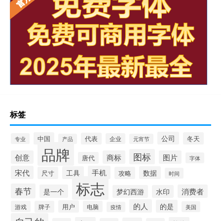
标签
公司
中国
冬天
代表
专业
企业
产品
元宵节
品牌
图标
创意
商标
图片
唐代
字体
宋代
手机
工具
数据
尺寸
攻略
时间
标志
春节
是一个
消费者
梦幻西游
水印
的人
的是
用户
游戏
牌子
电脑
美国
疫情