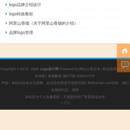
logo品牌介绍设计
logo特效教程
阿里山香烟（关于阿里山香烟的介绍）
品牌logo管理
Copyright © 2012 - 2026
Logo设计网
Powered by
网站分类目录
|
精选推荐文章
|
网
站地图
|
疑难解答
湘ICP备16332410号
声明：本站内容来自互联网，如信息有错误可发邮件到f_fb#foxmail.com说明，我们
会及时纠正，谢谢
本站仅为个人兴趣爱好，不接盈利性广告及商业合作
小男孩