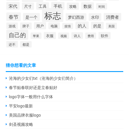
宋代
手机
工具
数据
尺寸
攻略
时间
标志
春节
是一个
消费者
梦幻西游
水印
的人
的是
用户
游戏
牌子
电脑
美国
疫情
自己的
衣服
软件
诗人
苹果
视频
费用
还不
都是
猜你想看的文章
沧海的少女们txt（沧海的少女们简介）
春节贴春联好还是立春贴好
logo字体一般用什么字体
平安logo最新
美国品牌衣服logo
剑圣视频攻略