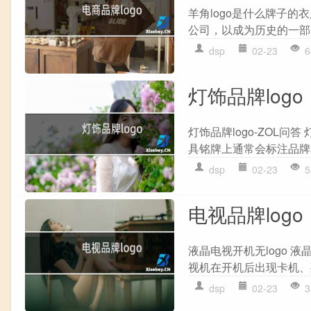
羊角logo是什么牌子的
公司，以成为历史的一部
dsp
02-23
6
灯饰品牌logo
灯饰品牌logo-ZOL问
具铭牌上通常会标注品牌和
dsp
02-23
5
电视品牌logo
液晶电视开机无logo 
视机在开机后出现卡机、死
dsp
02-23
3