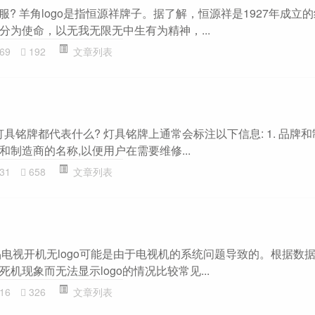
衣服? 羊角logo是指恒源祥牌子。据了解，恒源祥是1927年成立
分为使命，以无我无限无中生有为精神，...
69
192
文章列表
答 灯具铭牌都代表什么? 灯具铭牌上通常会标注以下信息: 1. 品牌和
制造商的名称,以便用户在需要维修...
31
658
文章列表
液晶电视开机无logo可能是由于电视机的系统问题导致的。根据数
机现象而无法显示logo的情况比较常见...
16
326
文章列表