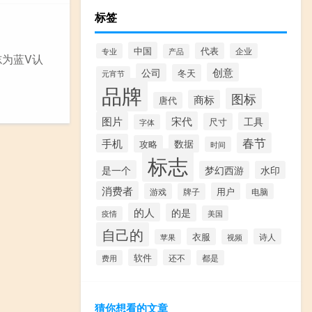
标签
中国
代表
专业
企业
产品
为蓝V认
创意
公司
冬天
元宵节
品牌
图标
商标
唐代
图片
宋代
工具
尺寸
字体
春节
手机
数据
攻略
时间
标志
是一个
梦幻西游
水印
消费者
用户
游戏
牌子
电脑
的人
的是
美国
疫情
自己的
衣服
诗人
苹果
视频
软件
还不
费用
都是
猜你想看的文章