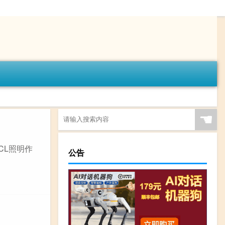
☚
CL照明作
公告