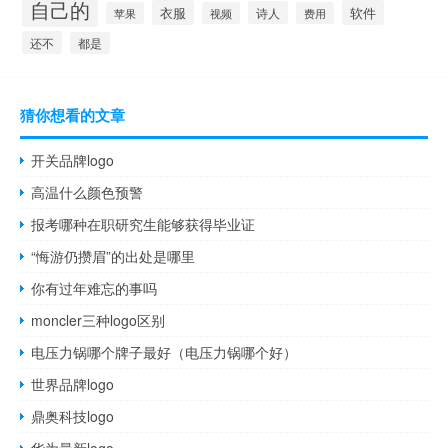
自己的
衣服
软件
诗人
苹果
视频
费用
还不
都是
猜你想看的文章
开关品牌logo
高温什么颜色预警
报考哪种在职研究生能够获得毕业证
“悔游仍攒眉”的出处是哪里
你有过年难忘的事吗
moncler三种logo区别
电压力锅哪个牌子最好（电压力锅哪个好）
世界品牌logo
鼎奥科技logo
华为最新logo