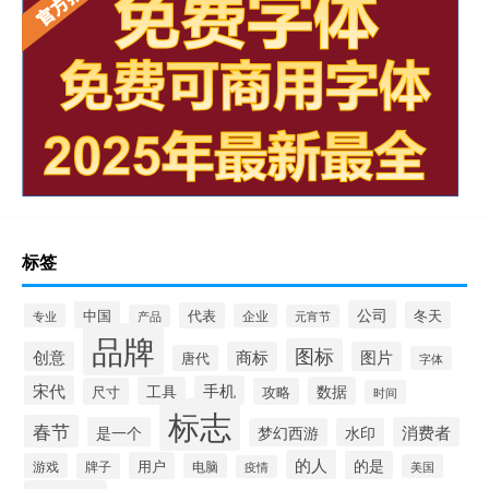
标签
公司
中国
冬天
代表
专业
企业
产品
元宵节
品牌
图标
创意
商标
图片
唐代
字体
宋代
手机
工具
数据
尺寸
攻略
时间
标志
春节
是一个
消费者
梦幻西游
水印
的人
的是
用户
游戏
牌子
电脑
美国
疫情