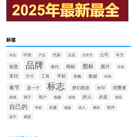
标签
公司
中国
冬天
代表
专业
企业
产品
元宵节
品牌
图标
创意
商标
图片
唐代
字体
宋代
手机
工具
数据
尺寸
攻略
时间
标志
春节
是一个
消费者
梦幻西游
水印
的人
的是
用户
游戏
牌子
电脑
美国
疫情
自己的
衣服
软件
诗人
苹果
视频
费用
还不
都是