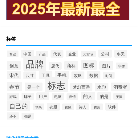
标签
公司
中国
冬天
代表
专业
企业
产品
元宵节
品牌
图标
创意
商标
图片
唐代
字体
宋代
手机
工具
数据
尺寸
攻略
时间
标志
春节
是一个
消费者
梦幻西游
水印
的人
的是
用户
游戏
牌子
电脑
美国
疫情
自己的
衣服
软件
诗人
苹果
视频
费用
还不
都是