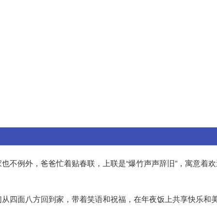
也不例外，爸爸忙着贴春联，上联是“爆竹声声辞旧”，寓意着欢
们从四面八方回到家，带着笑语和祝福，在年夜饭上共享快乐和