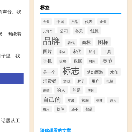
标签
的声音。我
中国
代表
专业
企业
产品
创意
公司
冬天
元宵节
伏，围绕着
品牌
图标
商标
唐代
图片
宋代
工具
尺寸
字体
日子里，我
春节
手机
数据
攻略
时间
标志
是一个
梦幻西游
水印
消费者
用户
游戏
牌子
电脑
的人
的是
美国
疫情
自己的
衣服
诗人
苹果
视频
软件
还不
费用
都是
，话题从工
猜你想看的文章