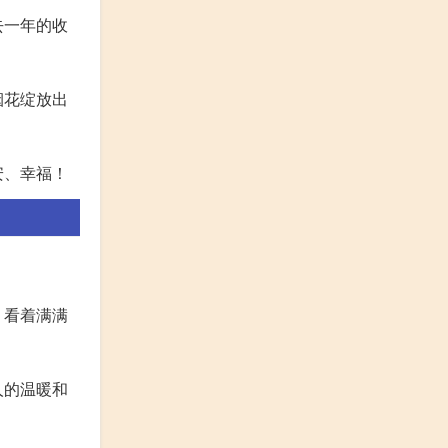
去一年的收
烟花绽放出
安、幸福！
，看着满满
人的温暖和