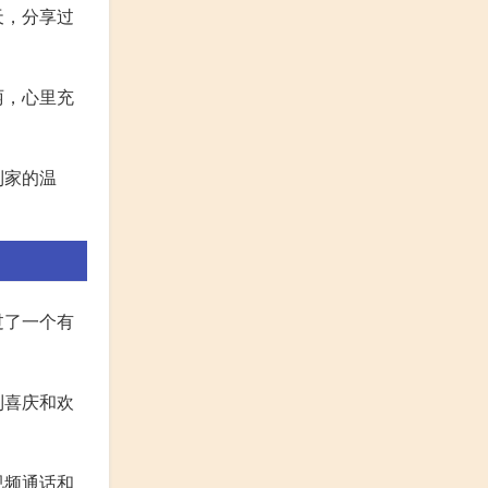
天，分享过
丽，心里充
到家的温
过了一个有
到喜庆和欢
视频通话和