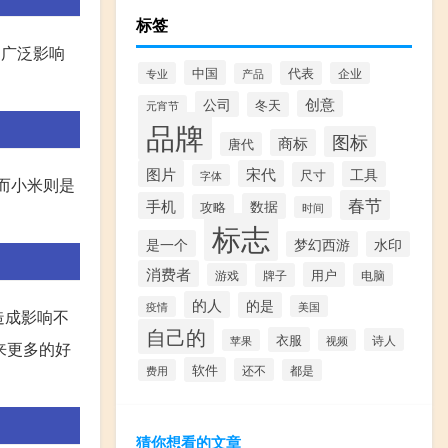
标签
的广泛影响
中国
代表
专业
企业
产品
创意
公司
冬天
元宵节
品牌
图标
商标
唐代
图片
宋代
工具
尺寸
字体
而小米则是
春节
手机
数据
攻略
时间
标志
是一个
梦幻西游
水印
消费者
用户
游戏
牌子
电脑
的人
的是
美国
疫情
担造成影响不
自己的
衣服
诗人
苹果
视频
来更多的好
软件
还不
费用
都是
猜你想看的文章