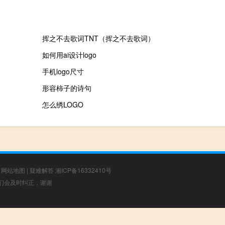
挥之不去歌词TNT（挥之不去歌词）
如何用ai设计logo
手机logo尺寸
形容柿子的诗句
怎么绣LOGO
|
网站地图
|
疑难解答
湘ICP备16332410号
，我们会及时纠正，谢谢