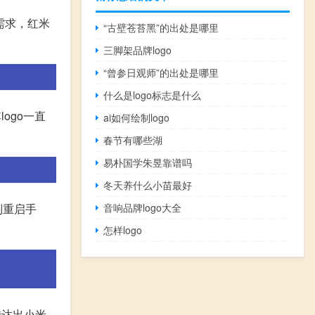
需求，红米
“古壁苍苔黑”的出处是哪里
三脚架品牌logo
“曾参日观师”的出处是哪里
什么是logo标志是什么
ogo一直
ai如何绘制logo
春节有哪些湖
易朴国学朱昱靠谱吗
冬天养什么小苗最好
制重启手
音响品牌logo大全
怎样logo
传达出小米