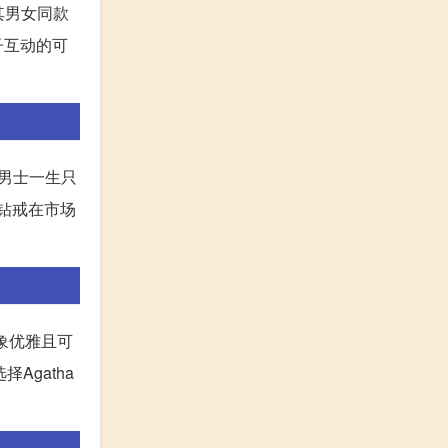
其男女同款
子互动的可
位男士一生只
钻戒在市场
形象优雅且可
Agatha