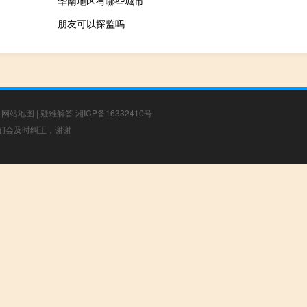
华南地区有哪些城市
朋友可以探监吗
|
网站地图
|
疑难解答
湘ICP备16332410号
，我们会及时纠正，谢谢