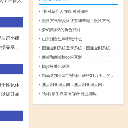
为了许多人
“长对草庐人”的出处是哪里
慢性支气管炎症状有哪些呢（慢性支气管炎症状）
梦幻西游2的角色找回
得友谊小船
山东烟台过年都做什么
数据显示，
圆通金刚系统登录系统（圆通金刚系统下载）
商标和商标logo的区别
logo标准化制图
精品芝加哥写字楼项目获得31万美元的融资
和个性化体
澳大利亚华人圈（澳大利亚华人网）
，以提升品
“欹枕寒生双瀑涧”的出处是哪里