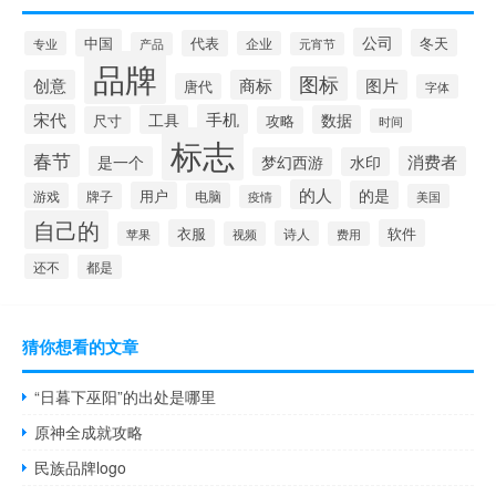
公司
中国
冬天
代表
专业
企业
产品
元宵节
品牌
图标
创意
商标
图片
唐代
字体
宋代
手机
工具
数据
尺寸
攻略
时间
标志
春节
是一个
消费者
梦幻西游
水印
的人
的是
用户
游戏
牌子
电脑
美国
疫情
自己的
衣服
软件
诗人
苹果
视频
费用
还不
都是
猜你想看的文章
“日暮下巫阳”的出处是哪里
原神全成就攻略
民族品牌logo