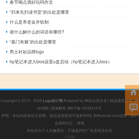
春节喝点酒好玩吗作文
“归来先扫读书堂”的出处是哪里
什么是养老金并轨制
谢什么解什么的词语有哪些?
“墓门有棘”的出处是哪里
男士衬衫品牌logo
hp笔记本进入bios设置u盘启动（hp笔记本进入bios）
Copyright © 2012 - 2026
Logo设计网
Powered by
网站分类目录
|
精选推荐文章
|
网
站地图
|
疑难解答
湘ICP备16332410号
声明：本站内容来自互联网，如信息有错误可发邮件到f_fb#foxmail.com说明，我们
会及时纠正，谢谢
本站仅为个人兴趣爱好，不接盈利性广告及商业合作
小男孩