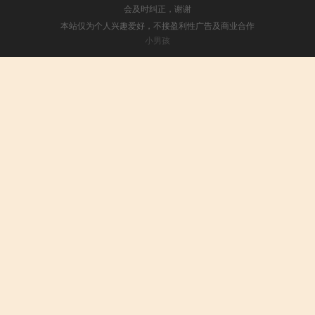
会及时纠正，谢谢
本站仅为个人兴趣爱好，不接盈利性广告及商业合作
小男孩