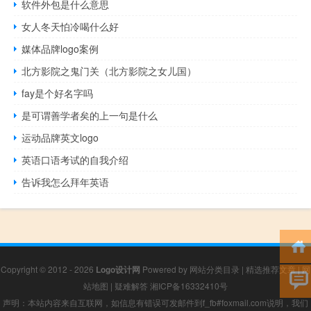
软件外包是什么意思
女人冬天怕冷喝什么好
媒体品牌logo案例
北方影院之鬼门关（北方影院之女儿国）
fay是个好名字吗
是可谓善学者矣的上一句是什么
运动品牌英文logo
英语口语考试的自我介绍
告诉我怎么拜年英语
Copyright © 2012 - 2026
Logo设计网
Powered by
网站分类目录
|
精选推荐文章
|
网
站地图
|
疑难解答
湘ICP备16332410号
声明：本站内容来自互联网，如信息有错误可发邮件到f_fb#foxmail.com说明，我们