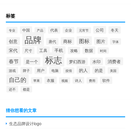
标签
公司
中国
冬天
代表
专业
企业
产品
元宵节
品牌
图标
创意
商标
图片
唐代
字体
宋代
手机
工具
数据
尺寸
攻略
时间
标志
春节
是一个
消费者
梦幻西游
水印
的人
的是
用户
游戏
牌子
电脑
美国
疫情
自己的
衣服
软件
诗人
苹果
视频
费用
还不
都是
猜你想看的文章
生态品牌设计logo