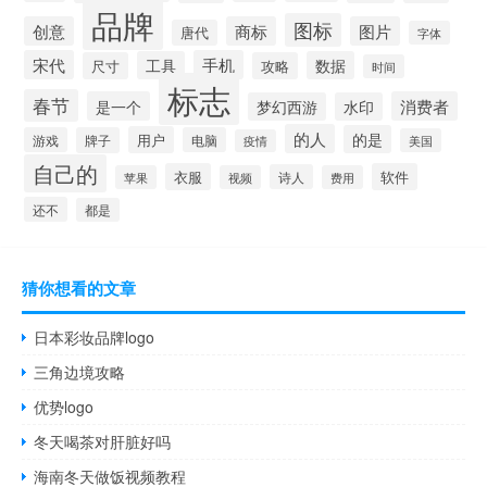
品牌
图标
创意
商标
图片
唐代
字体
宋代
手机
工具
数据
尺寸
攻略
时间
标志
春节
是一个
消费者
梦幻西游
水印
的人
的是
用户
游戏
牌子
电脑
美国
疫情
自己的
衣服
软件
诗人
苹果
视频
费用
还不
都是
猜你想看的文章
日本彩妆品牌logo
三角边境攻略
优势logo
冬天喝茶对肝脏好吗
海南冬天做饭视频教程