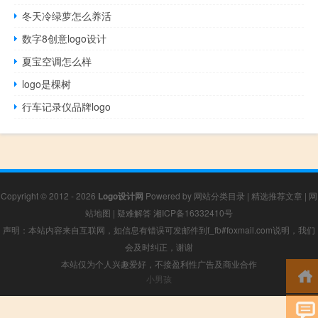
冬天冷绿萝怎么养活
数字8创意logo设计
夏宝空调怎么样
logo是棵树
行车记录仪品牌logo
Copyright © 2012 - 2026
Logo设计网
Powered by
网站分类目录
|
精选推荐文章
|
网
站地图
|
疑难解答
湘ICP备16332410号
声明：本站内容来自互联网，如信息有错误可发邮件到f_fb#foxmail.com说明，我们
会及时纠正，谢谢
本站仅为个人兴趣爱好，不接盈利性广告及商业合作
小男孩