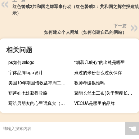
红色警戒2共和国之辉军事行动（红色警戒2：共和国之辉空投建
示）
下一篇
如何建立个人网址（如何创建自己的网站）
相关问题
ps如何加logo
“朝暮几般心”的出处是哪里
字体品牌logo设计
煮过的米粉怎么过夜保存
美国10年期国债收益率周二亚盘下跌14BP至4.63%昨日美债休市
教师考编很难吗
葫芦娃七娃获得攻略
聚酯长丝土工布(关于聚酯长丝土工布简述)
写给男朋友的心里话真实（写给男朋友的心里话）
VECUA是哪里的品牌
☚