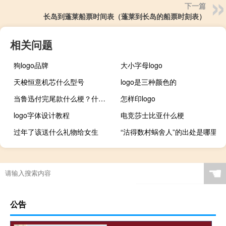
下一篇
长岛到蓬莱船票时间表（蓬莱到长岛的船票时刻表）
相关问题
狗logo品牌
大小字母logo
天梭恒意机芯什么型号
logo是三种颜色的
当鲁迅付完尾款什么梗？什么梗
怎样印logo
logo字体设计教程
电竞莎士比亚什么梗
过年了该送什么礼物给女生
“沽得数村蜗舍人”的出处是哪里
☚
公告