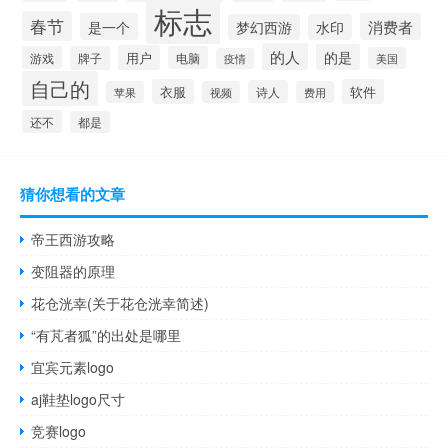
标志
春节
是一个
消费者
梦幻西游
水印
的人
的是
用户
游戏
牌子
电脑
美国
疫情
自己的
衣服
软件
诗人
苹果
视频
费用
还不
都是
猜你想看的文章
帝王西游攻略
变阻器的原理
花仓洸幸(关于花仓洸幸简述)
“有芃者狐”的出处是哪里
宜宾元素logo
aj鞋垫logo尺寸
竞赛logo