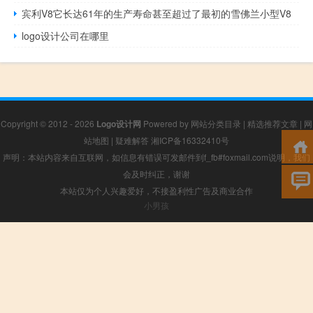
宾利V8它长达61年的生产寿命甚至超过了最初的雪佛兰小型V8
logo设计公司在哪里
Copyright © 2012 - 2026
Logo设计网
Powered by
网站分类目录
|
精选推荐文章
|
网
站地图
|
疑难解答
湘ICP备16332410号
声明：本站内容来自互联网，如信息有错误可发邮件到f_fb#foxmail.com说明，我们
会及时纠正，谢谢
本站仅为个人兴趣爱好，不接盈利性广告及商业合作
小男孩