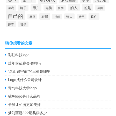
的人
的是
用户
游戏
牌子
电脑
美国
疫情
自己的
衣服
软件
诗人
苹果
视频
费用
还不
都是
猜你想看的文章
彩虹科技logo
过年前证券会涨吗吗
“名山遍宇宙”的出处是哪里
Logo找什么公司设计
青岛科技大学logo
鲸鱼logo是什么品牌
卡贝让如厕更加美好
梦幻西游322期奖励多少