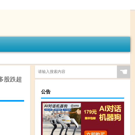
☚
多股跌超
公告