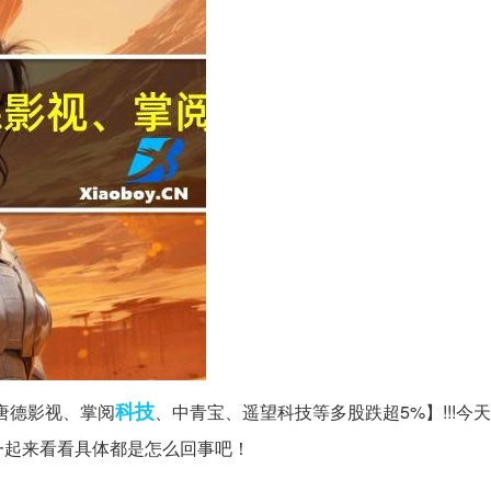
科技
唐德影视、掌阅
、中青宝、遥望科技等多股跌超5%】!!!今
一起来看看具体都是怎么回事吧！