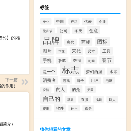
标签
中国
代表
专业
企业
产品
创意
公司
冬天
元宵节
品牌
5%】的相
图标
商标
唐代
图片
宋代
工具
尺寸
字体
春节
手机
数据
攻略
时间
标志
是一个
梦幻西游
水印
下一篇
消费者
用户
游戏
牌子
电脑
器的作用）
的人
的是
美国
疫情
自己的
衣服
诗人
苹果
视频
软件
还不
费用
都是
功能简介）
猜你想看的文章