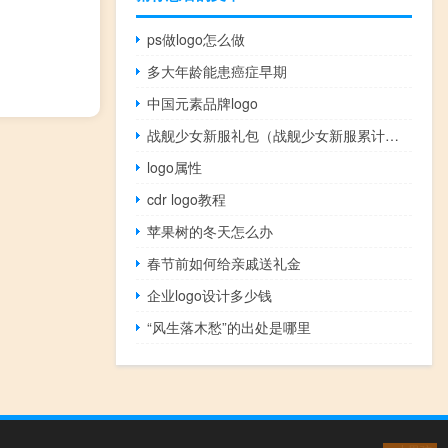
ps做logo怎么做
多大年龄能患癌症早期
中国元素品牌logo
战舰少女新服礼包（战舰少女新服累计天数礼包码 快吧手游）
logo属性
cdr logo教程
苹果树的冬天怎么办
春节前如何给亲戚送礼金
企业logo设计多少钱
“风生落木愁”的出处是哪里