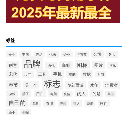
标签
公司
中国
冬天
代表
专业
企业
产品
元宵节
品牌
图标
创意
商标
图片
唐代
字体
宋代
手机
工具
数据
尺寸
攻略
时间
标志
春节
是一个
消费者
梦幻西游
水印
的人
的是
用户
游戏
牌子
电脑
美国
疫情
自己的
衣服
软件
诗人
苹果
视频
费用
还不
都是