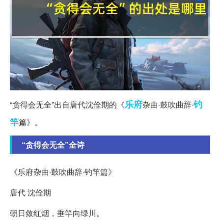
乐府
钓
“贪得会无全”出自唐代沈佺期的《
杂曲·鼓吹曲辞·
竿
篇》。
“贪得会无全”全诗
《乐府杂曲·鼓吹曲辞·钓竿篇》
唐代 沈佺期
朝日敛红烟，垂竿向绿川。