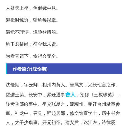
人疑天上坐，鱼似镜中悬。
避楫时惊透，猜钩每误牵。
湍危不理辖，潭静欲留船。
钓玉君徒尚，征金我未贤。
为看芳饵下，贪得会无全。
作者简介(沈佺期)
沈佺期，字云卿，相州内黄人。善属文，尤长七言之作。
舍人
擢进士第。长安中，累迁通事
，预修《三教珠英》，
转考功郎给事中。坐交张易之，流驩州。稍迁台州录事参
军。神龙中，召见，拜起居郎，修文馆直学士，历中书舍
人，太子少詹事。开元初卒。建安后，讫江左，诗律屡