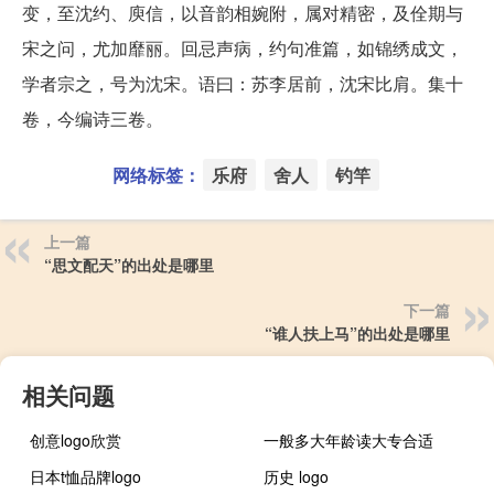
变，至沈约、庾信，以音韵相婉附，属对精密，及佺期与
宋之问，尤加靡丽。回忌声病，约句准篇，如锦绣成文，
学者宗之，号为沈宋。语曰：苏李居前，沈宋比肩。集十
卷，今编诗三卷。
网络标签：
乐府
舍人
钓竿
上一篇
“思文配天”的出处是哪里
下一篇
“谁人扶上马”的出处是哪里
相关问题
创意logo欣赏
一般多大年龄读大专合适
日本t恤品牌logo
历史 logo