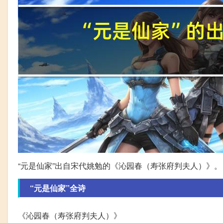
“元是仙家”出自宋代姚勉的《沁园春（寿张府判夫人）》。
“元是仙家”全诗
《沁园春（寿张府判夫人）》