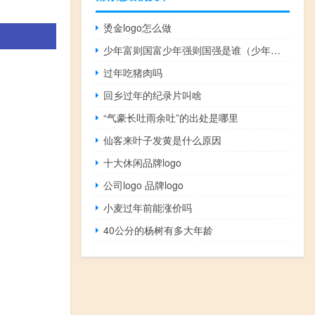
烫金logo怎么做
少年富则国富少年强则国强是谁（少年富则国富 少年强则国强什么意思）
过年吃猪肉吗
回乡过年的纪录片叫啥
“气豪长吐雨余吐”的出处是哪里
仙客来叶子发黄是什么原因
十大休闲品牌logo
公司logo 品牌logo
小麦过年前能涨价吗
40公分的杨树有多大年龄