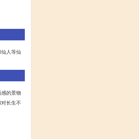
和仙人等仙
面感的景物
和对长生不