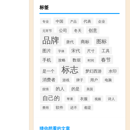
标签
中国
代表
专业
企业
产品
创意
公司
冬天
元宵节
品牌
图标
商标
唐代
图片
宋代
工具
尺寸
字体
春节
手机
数据
攻略
时间
标志
是一个
梦幻西游
水印
消费者
用户
游戏
牌子
电脑
的人
的是
美国
疫情
自己的
衣服
诗人
苹果
视频
软件
还不
费用
都是
猜你想看的文章