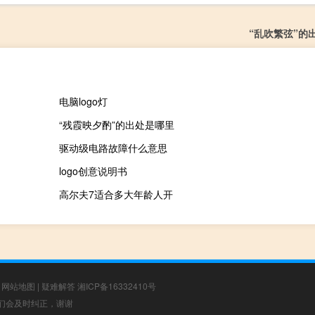
“乱吹繁弦”的
电脑logo灯
“残霞映夕酌”的出处是哪里
驱动级电路故障什么意思
logo创意说明书
高尔夫7适合多大年龄人开
|
网站地图
|
疑难解答
湘ICP备16332410号
，我们会及时纠正，谢谢