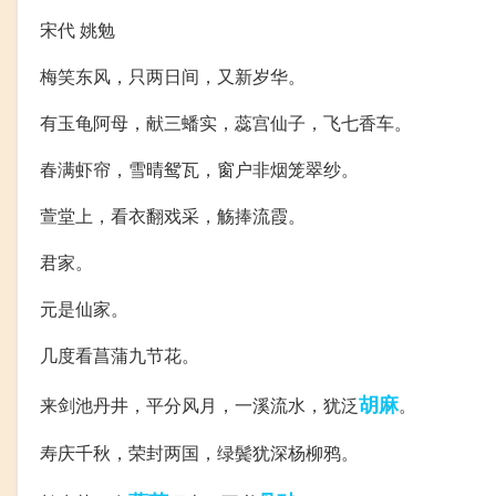
宋代 姚勉
梅笑东风，只两日间，又新岁华。
有玉龟阿母，献三蟠实，蕊宫仙子，飞七香车。
春满虾帘，雪晴鸳瓦，窗户非烟笼翠纱。
萱堂上，看衣翻戏采，觞捧流霞。
君家。
元是仙家。
几度看菖蒲九节花。
胡麻
来剑池丹井，平分风月，一溪流水，犹泛
。
寿庆千秋，荣封两国，绿鬓犹深杨柳鸦。