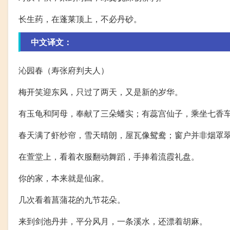
长生药，在蓬莱顶上，不必丹砂。
中文译文：
沁园春（寿张府判夫人）
梅开笑迎东风，只过了两天，又是新的岁华。
有玉龟和阿母，奉献了三朵蟠实；有蕊宫仙子，乘坐七香
春天满了虾纱帘，雪天晴朗，屋瓦像鸳鸯；窗户并非烟罩
在萱堂上，看着衣服翻动舞蹈，手捧着流霞礼盘。
你的家，本来就是仙家。
几次看着菖蒲花的九节花朵。
来到剑池丹井，平分风月，一条溪水，还漂着胡麻。