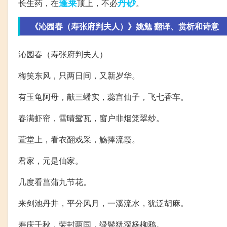
蓬莱
丹砂
长生药，在
顶上，不必
。
《沁园春（寿张府判夫人）》姚勉 翻译、赏析和诗意
沁园春（寿张府判夫人）
梅笑东风，只两日间，又新岁华。
有玉龟阿母，献三蟠实，蕊宫仙子，飞七香车。
春满虾帘，雪晴鸳瓦，窗户非烟笼翠纱。
萱堂上，看衣翻戏采，觞捧流霞。
君家，元是仙家。
几度看菖蒲九节花。
来剑池丹井，平分风月，一溪流水，犹泛胡麻。
寿庆千秋，荣封两国，绿鬓犹深杨柳鸦。