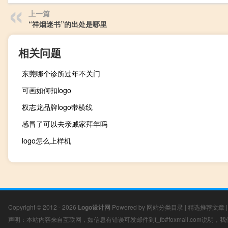
上一篇
“祥烟迷书”的出处是哪里
相关问题
东莞哪个诊所过年不关门
可画如何扣logo
权志龙品牌logo带横线
感冒了可以去亲戚家拜年吗
logo怎么上样机
Copyright © 2012 - 2026
Logo设计网
Powered by
网站分类目录
|
精选推荐文章
声明：本站内容来自互联网，如信息有错误可发邮件到f_fb#foxmail.com说明