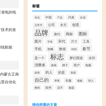
标签
更省电的电
中国
代表
专业
企业
产品
创意
公司
冬天
元宵节
片技术的发
品牌
图标
商标
唐代
图片
宋代
工具
尺寸
字体
和续航能
春节
手机
数据
攻略
时间
标志
是一个
梦幻西游
水印
消费者
用户
游戏
牌子
电脑
的人
的是
美国
疫情
内蒙古正南
自己的
衣服
诗人
苹果
视频
拓昱自动化
软件
还不
费用
都是
猜你想看的文章