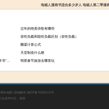
电锯人漫画书适合多少岁人 电锯人第二季漫
过年的绝美诗歌有哪些
容性负载和阻性负载区别（容性负载）
圈梁计算公式
天堂制造什么梗
芯原股份董事长：以ChatGPT为代表的大模型引领大算力硬件的“牛市”最晚在2026年到来
明星春节旅游去哪里玩
|
网站地图
|
疑难解答
湘ICP备16332410号
，我们会及时纠正，谢谢