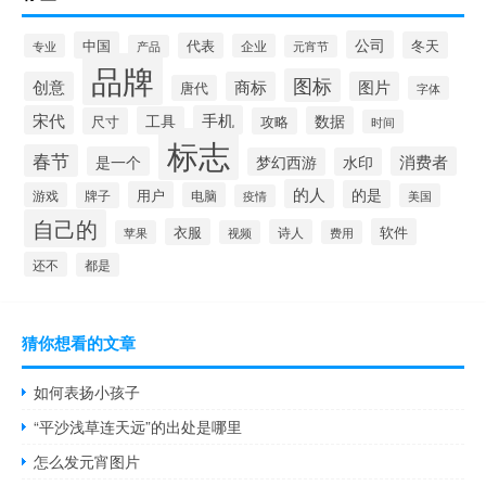
公司
中国
冬天
代表
专业
企业
产品
元宵节
品牌
图标
创意
商标
图片
唐代
字体
宋代
手机
工具
数据
尺寸
攻略
时间
标志
春节
是一个
消费者
梦幻西游
水印
的人
的是
用户
游戏
牌子
电脑
美国
疫情
自己的
衣服
软件
诗人
苹果
视频
费用
还不
都是
猜你想看的文章
如何表扬小孩子
“平沙浅草连天远”的出处是哪里
怎么发元宵图片