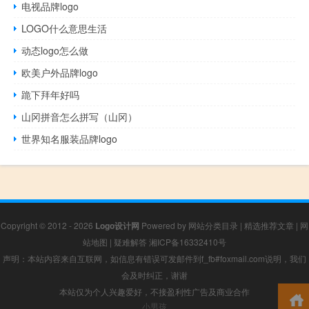
电视品牌logo
LOGO什么意思生活
动态logo怎么做
欧美户外品牌logo
跪下拜年好吗
山冈拼音怎么拼写（山冈）
世界知名服装品牌logo
Copyright © 2012 - 2026
Logo设计网
Powered by
网站分类目录
|
精选推荐文章
|
网
站地图
|
疑难解答
湘ICP备16332410号
声明：本站内容来自互联网，如信息有错误可发邮件到f_fb#foxmail.com说明，我们
会及时纠正，谢谢
本站仅为个人兴趣爱好，不接盈利性广告及商业合作
小男孩