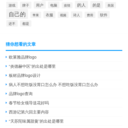
的人
的是
用户
游戏
牌子
电脑
美国
疫情
自己的
衣服
软件
诗人
苹果
视频
费用
还不
都是
猜你想看的文章
欧莱雅品牌logo
“炎德赫中区”的出处是哪里
板材品牌logo设计
病人不想吃饭没胃口怎么办 不想吃饭没胃口怎么办
品牌logo查询
春节给女领导送花好吗
西游记第六回主要内容
“天苏陀味属甜羹”的出处是哪里