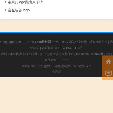
谁家的logo跑出来了猜
合金装备 logo
Copyright © 2012 - 2026
Logo设计网
Powered by
网站分类目录
|
精选推荐文章
|
网
站地图
|
疑难解答
湘ICP备16332410号
声明：本站内容来自互联网，如信息有错误可发邮件到f_fb#foxmail.com说明，我们
会及时纠正，谢谢
本站仅为个人兴趣爱好，不接盈利性广告及商业合作
小男孩