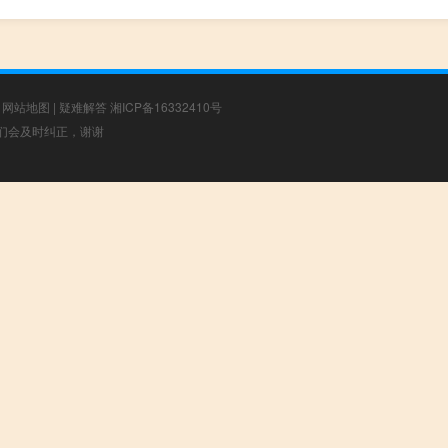
|
网站地图
|
疑难解答
湘ICP备16332410号
，我们会及时纠正，谢谢