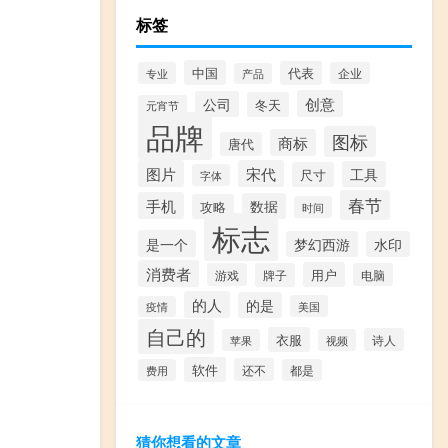
标签
中国
代表
专业
企业
产品
创意
公司
冬天
元宵节
品牌
图标
商标
唐代
图片
宋代
工具
尺寸
字体
春节
手机
数据
攻略
时间
标志
是一个
梦幻西游
水印
消费者
用户
游戏
牌子
电脑
的人
的是
美国
疫情
自己的
衣服
诗人
苹果
视频
软件
还不
费用
都是
猜你想看的文章