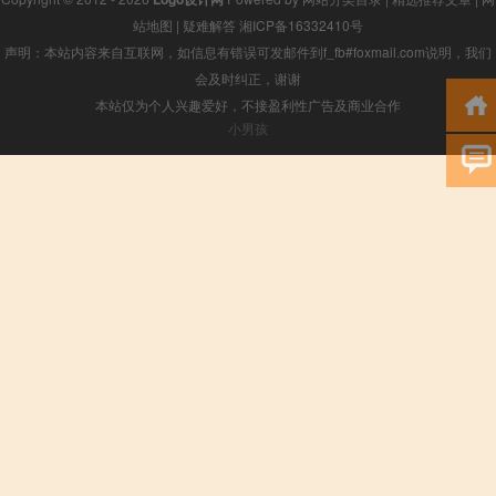
站地图
|
疑难解答
湘ICP备16332410号
声明：本站内容来自互联网，如信息有错误可发邮件到f_fb#foxmail.com说明，我们
会及时纠正，谢谢
本站仅为个人兴趣爱好，不接盈利性广告及商业合作
小男孩