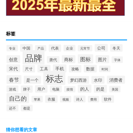
标签
公司
中国
冬天
代表
专业
企业
产品
元宵节
品牌
图标
创意
商标
图片
唐代
字体
宋代
手机
工具
数据
尺寸
攻略
时间
标志
春节
是一个
消费者
梦幻西游
水印
的人
的是
用户
游戏
牌子
电脑
美国
疫情
自己的
衣服
软件
诗人
苹果
视频
费用
还不
都是
猜你想看的文章