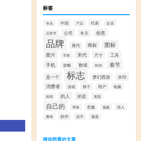
标签
中国
代表
专业
企业
产品
创意
公司
冬天
元宵节
品牌
图标
商标
唐代
图片
宋代
工具
尺寸
字体
春节
手机
数据
攻略
时间
标志
是一个
梦幻西游
水印
消费者
用户
游戏
牌子
电脑
的人
的是
美国
疫情
自己的
衣服
诗人
苹果
视频
软件
还不
费用
都是
猜你想看的文章