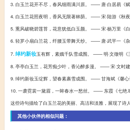
3. 白玉兰花开不尽，春风细雨满川原。 —— 唐·白居易《
4. 白玉兰花照夜明，香风无限著林荫。 —— 宋·陆游《
5. 熏风破晓碧莲苔，花意犹低白玉颜。 —— 宋·杨万里《
6. 轻罗小扇白兰花，纤腰玉带舞天纱。 —— 唐·武平一《
绰约
新妆
7.
玉有辉，素娥千队雪成围。 —— 明·文徵明《
8. 亭亭白玉兰，花芳痴少叶，香沁醉多漫。 —— 宋·文时
9. 绰约新妆玉绽辉，望春素裹雪成围。 —— 甘海斌《馨
10. 一袭霓裳一黛眉，一眸春水一愁丝。 —— 东霞《七绝
这些诗句描绘了白玉兰花的美丽、高洁和淡雅，展现了诗
其他小伙伴的相似问题：