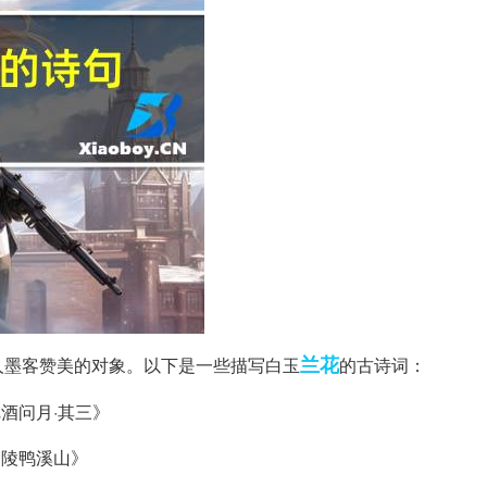
兰花
人墨客赞美的对象。以下是一些描写白玉
的古诗词：
把酒问月·其三》
金陵鸭溪山》