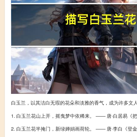
白玉兰，以其洁白无瑕的花朵和淡雅的香气，成为许多文
1. 白玉兰花山上开，摇曳梦中依稀来。 —— 唐·白居易《
2. 白玉兰花半掩门，新绿婵娟画荷轮。 —— 唐·李白《登