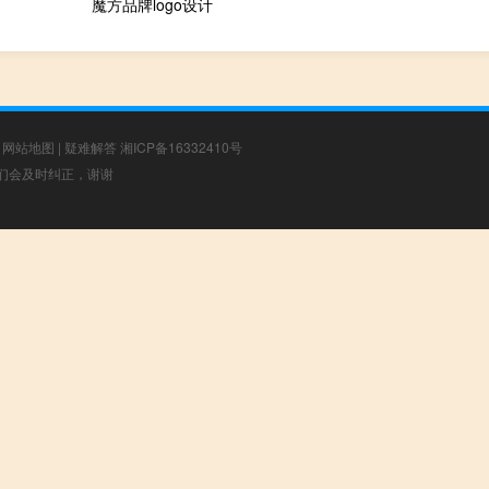
魔方品牌logo设计
|
网站地图
|
疑难解答
湘ICP备16332410号
，我们会及时纠正，谢谢