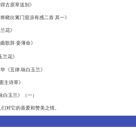
赋得古原草送别》
秋夜将晓出篱门迎凉有感二首·其一》
白兰花》
杂曲歌辞·妾薄命》
玉兰花》
建华《五律.咏白玉兰》
心斋主诗草》
.咏白玉兰》（一）
人们对它的喜爱和赞美之情。