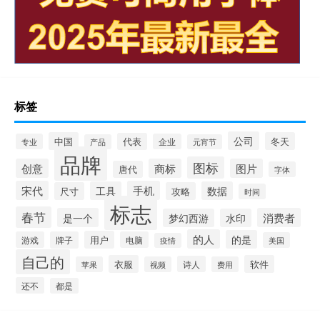
标签
公司
中国
冬天
代表
专业
企业
产品
元宵节
品牌
图标
创意
商标
图片
唐代
字体
宋代
手机
工具
数据
尺寸
攻略
时间
标志
春节
是一个
消费者
梦幻西游
水印
的人
的是
用户
游戏
牌子
电脑
美国
疫情
自己的
衣服
软件
诗人
苹果
视频
费用
还不
都是