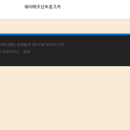
请问明天过年是几号
|
网站地图
|
疑难解答
湘ICP备16332410号
，我们会及时纠正，谢谢